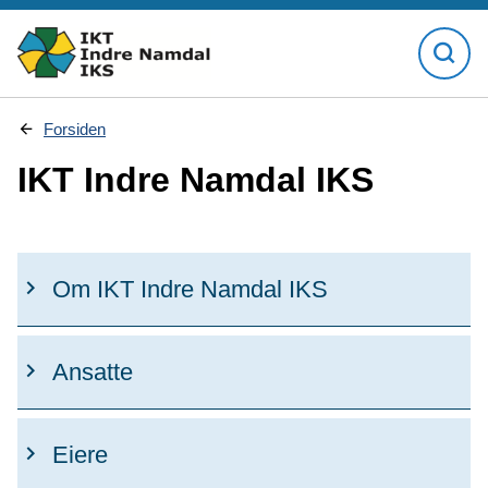
D
Forsiden
u
e
IKT Indre Namdal IKS
r
h
e
r
:
Om IKT Indre Namdal IKS
Ansatte
Eiere