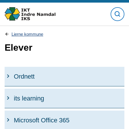
D
Lierne kommune
u
e
Elever
r
h
e
r
:
Ordnett
its learning
Microsoft Office 365